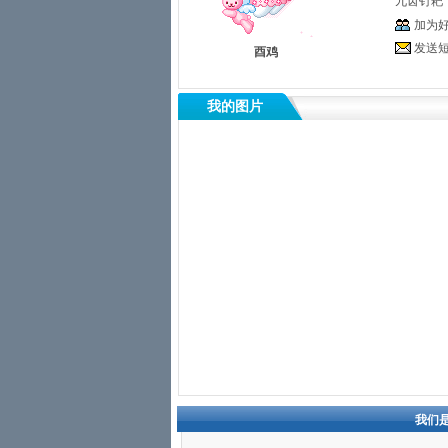
九齿钉耙
加为
发送
酉鸡
我的图片
我们