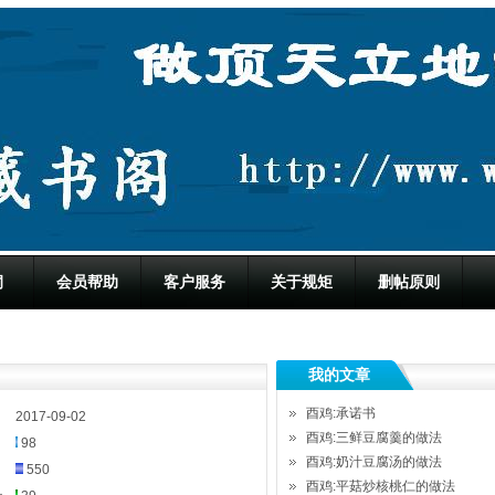
洞
会员帮助
客户服务
关于规矩
删帖原则
我的文章
酉鸡:承诺书
2017-09-02
酉鸡:三鲜豆腐羹的做法
98
酉鸡:奶汁豆腐汤的做法
550
酉鸡:平菇炒核桃仁的做法