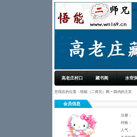
高老庄村口
藏书阁
水帘
您现在的位置：
悟能（二师兄）网
> 酉鸡的主页
会员信息
注册：
经验：
人气：