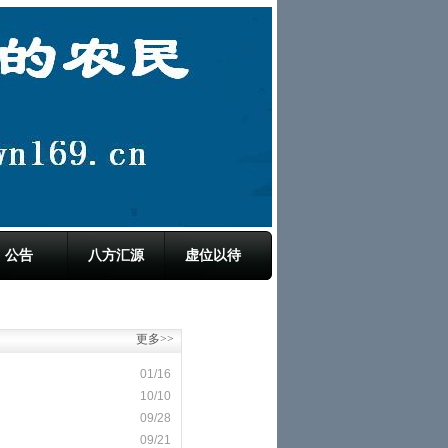
公告
八方汇源
虚位以待
更多>>
01/16
10/10
09/28
09/21