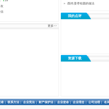
：
39
酉鸡:姜枣桂圆的做法
好友
短信
我的点评
更多>>
资源下载
是谁
|
联系方法
|
企业宪法
|
财产保护法
|
企业使命
|
企业理念
|
公司治理
|
名