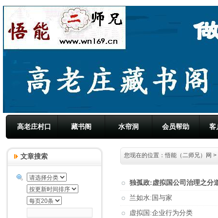
高老庄村口
藏书阁
水帘洞
会员帮助
客
您现在的位置：
悟能（二师兄）网
>
文章搜索
独孤政:虚拟国公司治理之分
兰如水:国与家
虚拟国:企业行为分类