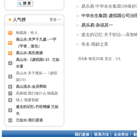
易乐易:中华永生集团108条好
中华永生集团:虚拟国公司治理
人气榜
更多>>
易乐易:杂说其一
独孤政：怜人
逝去的记忆:关于职位---高智
高山水:关尹子九篇--一宇
佚名:残缺之美
（宇者，道也）
高山水:高氏根源
共8条 每页20条 页次：1/1
高山水:《虚拟国1.0》 兰如
水著
高山水:关于规矩---《虚拟
国3.0》
高山流水:会员帮助
高炳徳:我们做什么 独孤政
情人:我爱我家
逝去的记忆:竹松情缘 兰如
水
兰如水:我们是谁
我们是谁
|
联系方法
|
企业宪法
|
财