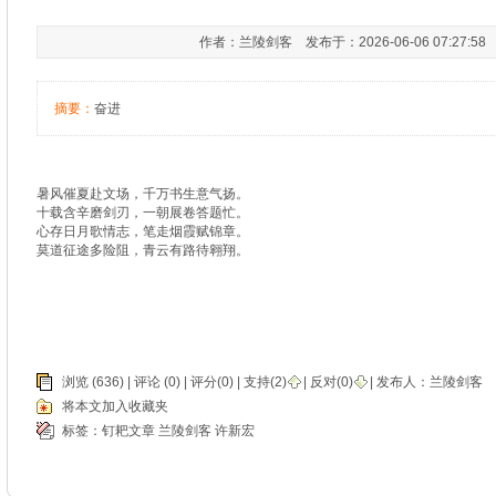
作者：兰陵剑客 发布于：2026-06-06 07:27:5
摘要：
奋进
暑风催夏赴文场，千万书生意气扬。
十载含辛磨剑刃，一朝展卷答题忙。
心存日月歌情志，笔走烟霞赋锦章。
莫道征途多险阻，青云有路待翱翔。
浏览 (636) |
评论
(0) | 评分(0) |
支持(
2
)
|
反对(
0
)
| 发布人：
兰陵剑客
将本文加入收藏夹
标签：
钉耙文章
兰陵剑客
许新宏