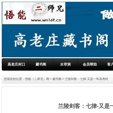
高老庄村口
藏书阁
水帘洞
会员帮助
客
您现在的位置：
悟能（二师兄）网
>
藏书阁
> 兰陵剑客：七律-又是一年高考时
兰陵剑客：七律-又是