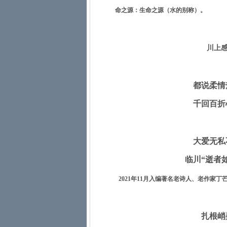
命之源：生命之源（水的别称）。
川上
都说柔情
千回百折
大爱无私
临川“逝者
2021
年
11
月入编著名老诗人、老作家丁
扎根峭