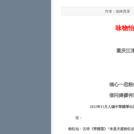
作者：临峰愚叟 发布于
咏物
重庆江
倾心一恋粉
借问婵媛何
2022
年
11
月入编中華國學出
注：
粉红仙：古诗《寄睡莲》“本是天庭粉红仙