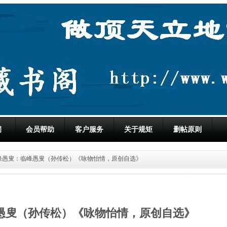
洞
会员帮助
客户服务
关于规矩
删帖原则
临峰愚叟：临峰愚叟（孙传松）《咏物怡情，原创自选》
愚叟（孙传松）《咏物怡情，原创自选》