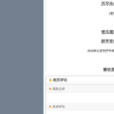
历尽沧
（初
雪压霜
群芳竞
2016
年
12
月刊于中
箫吹
至圣
相关评论
注释：
最新点评
箫吹楚勇烟云散：史载，西楚
高处吹奏楚地民歌，楚军将士闻而
发表评论
楚）