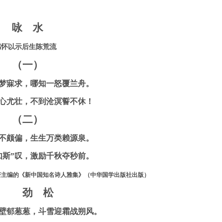
咏 水
感怀以示后生陈荒流
（一）
梦寐求，哪知一怒覆兰舟。
心尤壮，不到沧溟誓不休！
（二）
不颇偏，生生万类赖源泉。
如斯”叹，激励千秋夺秒前。
芒主编的《新中国知名诗人雅集》（中华国学出版社出版）
劲 松
壁郁葱葱，斗雪迎霜战朔风。