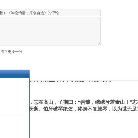
吹笙，誓嫁能与音律相和之人。隐士萧史善吹箫，声如凤鸣，
史相遇。穆公寻而妻之以女。婚后二人常于凤台合奏，声如凤鸣
双飞升而去。
不清？更换一张
闻《韶》，三月不知肉味。”不知肉味就是吃肉不觉有滋味，形容
子为研习《韶》乐，持续三个月，专注致“不知肉味”。
听。伯牙鼓琴，志在高山，子期曰：“善哉，峨峨兮若泰山！”志
若江河！”子期既逝。伯牙破琴绝弦，终身不复鼓琴，以为世无足
松于临峰山麓