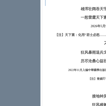
雄浑壮阔吞天
一怒雷霆天下
2026
年
5
月
【注】天下素：化用“若士必怒…
狂风暴雨逞兵
历尽沧桑心益
2022
年
11
月入编中華國學出版
即
【注】青娥
接地钟
狂风难