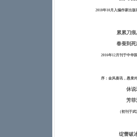
2018
年
10
月入编作家出版
累累刀痕
春蚕到死
2016
年
12
月刊于中华
序：金风喜讯，愚叟
休说
芳菲
（初刊于武
绽蕾破