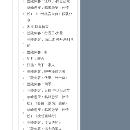
兰陵剑客：江城子-白首起家
临峰愚叟：临峰愚叟（孙传
松）《中外格言大典》截载分
享
禾文:诗集拾零
兰陵剑客：行香子-大暑
兰陵剑客：满江红-神舟系列飞
船
兰陵剑客：盼
明月：转念
汉族：天下一家人
兰陵剑客：蝉鸣漫过大暑
兰陵剑客：伏里（外一首）
兰陵剑客：雨季
兰陵剑客：五律-中华母亲节
临峰愚叟：临峰愚叟（孙传
松）《聆曲〈以为〉感赋》
临峰愚叟：临峰愚叟（孙传
松）《携惑西域行》
兰陵剑客：读我诗的人
兰陵剑客：远去的萤火