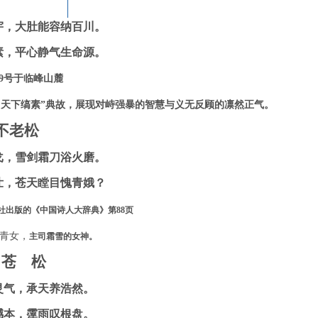
大 海
宇，大肚能容纳百川。
素，平心静气生命源。
9
号于临峰山麓
…天下缟素”典故，展现对峙强暴的智慧与义无反顾的凛然正气。
不老松
戈，雪剑霜刀浴火磨。
壮，苍天瞠目愧青娥？
社出版的《中国诗人大辞典》第
88
页
青女，
主司霜雪的女神。
苍 松
灵气，承天养浩然。
撼本，霪雨叹根盘。
Copyright ©2008-2026
悟能（二师兄）网
版权所有
陕ICP备05009824号-1