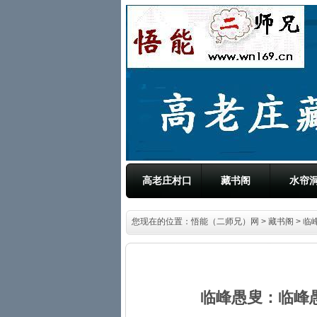
高老庄村口
藏书阁
水帘
您现在的位置：
悟能（二师兄）网
>
藏书阁
> 
临峰愚叟：临峰