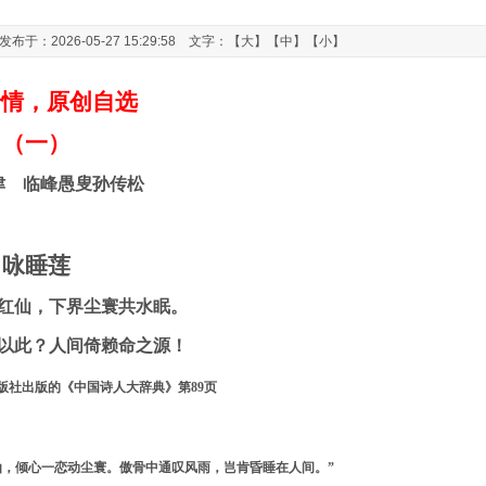
：2026-05-27 15:29:58 文字：【
大
】【
中
】【
小
】
怡情，原创自选
（一）
津 临峰愚叟孙传松
咏睡莲
红仙，下界尘寰共水眠。
以此？人间倚赖命之源！
版社出版的《中国诗人大辞典》第
89
页
，倾心一恋动尘寰。傲骨中通叹风雨，岂肯昏睡在人间。”