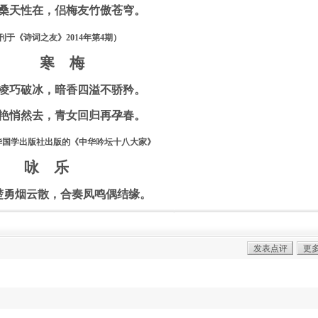
桑天性在，侣梅友竹傲苍穹。
刊于《诗词之友》
2014
年第
4
期）
寒 梅
凌巧破冰，暗香四溢不骄矜。
艳悄然去，青女回归再孕春。
华国学出版社出版的《中华吟坛十八大家》
咏 乐
楚勇烟云散，合奏凤鸣偶结缘。
习韶忘肉味，伯牙疾首绝弦翻。
发表点评
更
霸王项羽被困垓下时，兵力尚存十万之众。汉谋士张良下令士兵
思乡，士气崩溃，纷纷逃散，终致霸王自刎乌江。（有成语吹箫