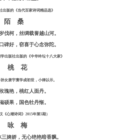
社出版的《当代百家诗词精品选》
陌 桑
岁伐柯，丝绸载誉越山河。
口碑好，窃喜于心念弥陀。
国学出版社出版的《中华吟坛十八大家》
桃 花
外孙女唐宇寰学成初世，小律以示。
玫瑰艳，桃红人面丹。
滋硕果，国色牡丹惭。
汉《心潮诗词》
2015
年第
5
期）
咏 梅
冰三婢娇，无心绝艳暗香飘。