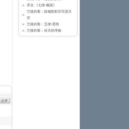
禾文:《七律·幽居》
兰陵剑客：炊烟把村庄写进天
空
兰陵剑客：五律-雷雨
兰陵剑客：伏天的序曲
多点评
在
散