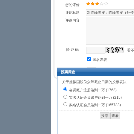
合奏凤鸣偶结缘：
您的评价
评论标题
春秋时期，秦穆公之女弄玉擅长
评论内容
引百鸟来集。弄玉梦闻箫声并与萧
引来凤凰栖止。数年后，龙凤自
天而降，萧史乘龙，弄玉跨凤，双
至圣习韶忘肉味：
验 证 码
看
《论语·述而》所载“子在齐
匿名发表
注其事而忘却其它也。
投票调查
《史记·孔子世家》亦云，孔
关于虚拟国股份众筹截止日期的投票表决
伯牙疾首绝弦翻：
会员账户注册达到一万 (1763)
实名认证会员账户达到一万 (215)
昔者，伯牙善鼓琴，钟子期善
实名认证会员达到一万 (165783)
流水，子期又曰：“善哉］洋洋兮
为鼓琴者。
2026
年三月
10
号临峰愚叟孙传