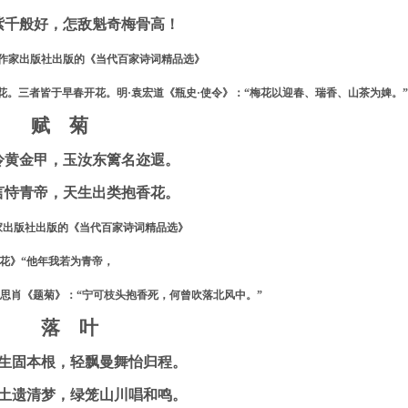
紫千般好，怎敌魁奇梅骨高！
作家出版社出版的《当代百家诗词精品选》
。三者皆于早春开花。明·袁宏道《瓶史·使令》：“梅花以迎春、瑞香、山茶为婢。
赋 菊
冷黄金甲，玉汝东篱名迩遐。
言恃青帝，天生出类抱香花。
家出版社出版的《当代百家诗词精品选》
花》“他年我若为青帝，
郑思肖《题菊》：“宁可枝头抱香死，何曾吹落北风中。”
落 叶
生固本根，轻飘曼舞怡归程。
土遗清梦，绿笼山川唱和鸣。