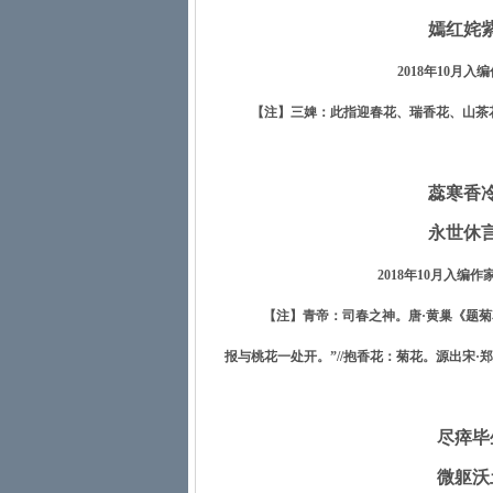
嫣红姹
2018
年
10
月入编
【注】三婢：此指迎春花、瑞香花、山茶花
蕊寒香
永世休
2018
年
10
月入编作
【注】青帝：司春之神。唐·黄巢《题菊
报与桃花一处开。”
//
抱香花：菊花。源出宋·
尽瘁毕
微躯沃