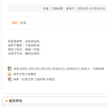
作者：兰陵剑客 发布于：2026-05-11 05:50:0
摘要：
欣赏
翠盖笼晴野，灵姿挹远风。
扇舒千叠碧，干挺四时雄。
阅世三秋古，凝烟一径葱。
尘喧浑不染，幽韵自凌空。
浏览 (629) |
评论
(0) | 评分(0) |
支持(
2
)
|
反对(
0
)
| 发布人：
兰陵剑客
将本文加入收藏夹
标签：
钉耙文章
兰陵剑客
许新宏
相关评论