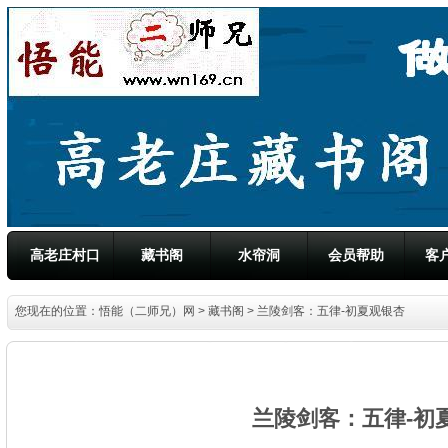
高老庄村口
藏书阁
水帘洞
会员帮助
客
您现在的位置：
悟能（二师兄）网
>
藏书阁
> 兰陵剑客：五律-初夏观银杏
兰陵剑客：五律-初