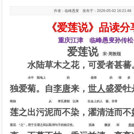
作者：临峰愚叟 发布于：2026-05-02 16:21:4
《爱莲说》品读分
重庆江津 临峰愚叟孙传松
爱莲说
宋·周敦颐
水陆草木之花，可爱者甚蕃
水中 陆地上 的 值得 的 很 多
独爱菊。自
李唐
来，
世人
盛爱牡
唯独 从 李氏唐朝 以来 社会上的人 极、非常
莲之出污泥而不染，濯清涟而不
莲花 “之”，用于主谓之间以取消句子的独立性。 洗涤 微波 却
美