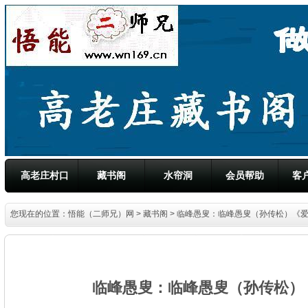
高老庄村口
藏书阁
水帘洞
会员帮助
客
您现在的位置：
悟能（二师兄）网
>
藏书阁
> 临峰愚叟：临峰愚叟（孙传松）《
临峰愚叟：临峰愚叟（孙传松）