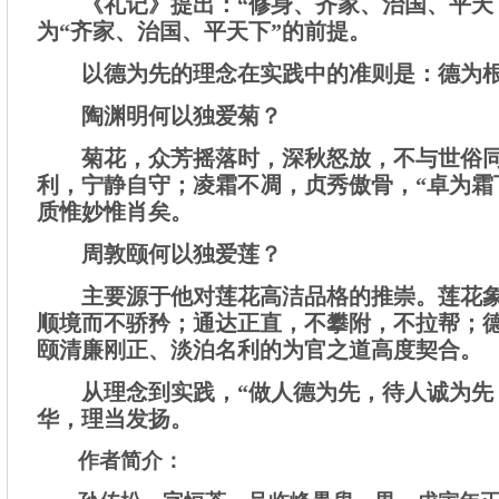
《礼记》提出：“修身、齐家、治国、平天
为“齐家、治国、平天下”的前提。
以德为先的理念在实践中的准则是：德为
陶渊明何以独爱菊？
菊花，众芳摇落时，深秋怒放，不与世俗
利，宁静自守；凌霜不凋，贞秀傲骨，“卓为霜
质惟妙惟肖矣。
周敦颐何以独爱莲？
主要源于他对莲花高洁品格的推崇。莲花
顺境而不骄矜；通达正直，不攀附，不拉帮；
颐清廉刚正、淡泊名利的为官之道高度契合。
从理念到实践，“做人德为先，待人诚为先
华，理当发扬。
作者简介：