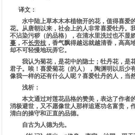
译文：
水中陆上草本木本植物开的花，值得喜爱的
花。从唐朝以来，社会上的人非常喜爱牡丹。
不沾染污秽（的品格），在清水里洗过也不显
蔓
，不
长旁枝
，香气飘得越远就越清香，高高
却不可轻慢地玩弄它。
我认为菊花，是花中的隐士；牡丹花，是
君子。唉！喜爱菊花（的人），陶渊明以后少
像我一样的还有什么人呢？喜爱牡丹的人，当
浅析：
本文通过对莲花品格的赞美，表达了作者
消极避世，又不愿像世人那样追逐功名富贵，
清白的操守和正直的品德。
自古为人德为先。