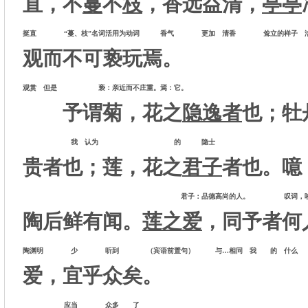
直，不
蔓
不
枝
，香远益清，
亭亭
挺直 “蔓、枝”名词活用为动词 香气 更加 清香 耸立的样子 洁
观而不可亵玩焉。
观赏 但是 亵：亲近而不庄重。焉：它。
予谓菊，花之
隐逸者
也；牡
我 认为 的 隐
贵者也；莲，花之
君子
者也。噫
君子：品德高尚的人。 叹词，唉 （宾
陶后鲜有闻。
莲之爱
，同予者何
陶渊明 少 听到 （宾语前置句） 与…相同 我 的 什
爱，宜乎众矣。
应当 众多 了