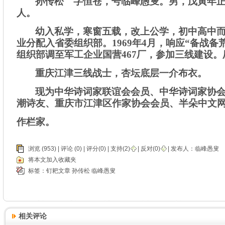
孙传松 字恒苍，号临峰愚叟。男，戊寅年
人。
幼入私学，寒窗五载，改上公学，初中高中
业分配入省委组织部。
1969
年
4
月，
响应“备战备
组织部调至军工企业国营
467
厂，参加三线建设。
重庆江津三线战士，杏坛底层一介布衣。
现为中华诗词家联谊会会员
、
中华诗词家协
潮诗友、重庆市江津区作家协会会员、半朵中文
作栏家。
浏览 (953) |
评论
(0) | 评分(0) |
支持(
2
)
|
反对(
0
)
| 发布人：
临峰愚叟
将本文加入收藏夹
标签：
钉耙文章
孙传松
临峰愚叟
相关评论