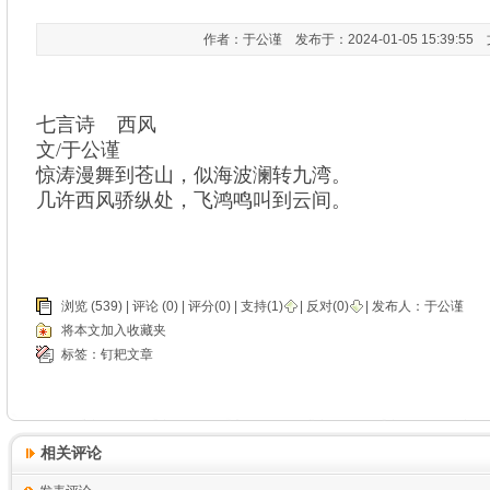
作者：于公谨 发布于：2024-01-05 15:39:5
七言诗 西风
文/于公谨
惊涛漫舞到苍山，似海波澜转九湾。
几许西风骄纵处，飞鸿鸣叫到云间。
浏览 (539) |
评论
(0) | 评分(0) |
支持(
1
)
|
反对(
0
)
| 发布人：
于公谨
将本文加入收藏夹
标签：
钉耙文章
相关评论