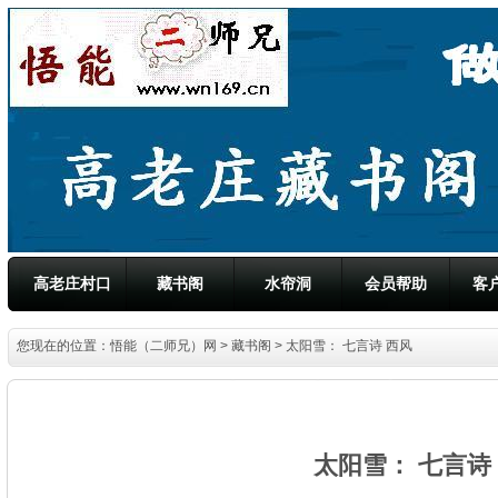
高老庄村口
藏书阁
水帘洞
会员帮助
客
您现在的位置：
悟能（二师兄）网
>
藏书阁
> 太阳雪： 七言诗 西风
太阳雪： 七言诗