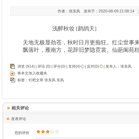
作者：张东风 发布于：2020-08-09 21:08:1
浅醉秋妆 [鹧鸪天]
天地无极显劲苍，秋时日月更痴狂。红尘世事来
飘落叶，雁南方，花辞旧梦隐霓裳。仙葩阆苑枉
浏览 (914) |
评论
(0) | 评分(0) |
支持(
4
)
|
反对(
0
)
| 发布人：
张东风
将本文加入收藏夹
标签：
钉耙文章
张东风
东风
相关评论
发表评论
您的评价