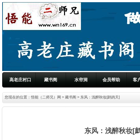
高老庄村口
藏书阁
水帘洞
会员帮助
客
您现在的位置：
悟能（二师兄）网
>
藏书阁
> 东风：浅醉秋妆[鹧鸪天]
东风：浅醉秋妆[鹧