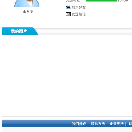
九齿钉耙：
10489
加为好友
王月明
发送短信
我的图片
我们是谁
|
联系方法
|
企业宪法
|
财