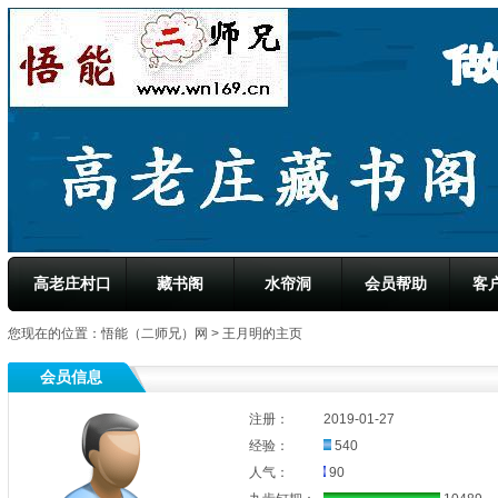
高老庄村口
藏书阁
水帘洞
会员帮助
客
您现在的位置：
悟能（二师兄）网
> 王月明的主页
会员信息
注册：
2019-01-27
经验：
540
人气：
90