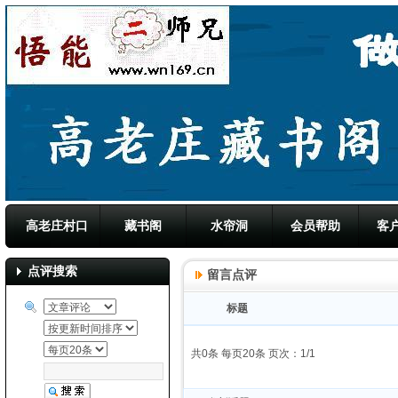
高老庄村口
藏书阁
水帘洞
会员帮助
客
点评搜索
留言点评
标题
共0条 每页20条 页次：1/1